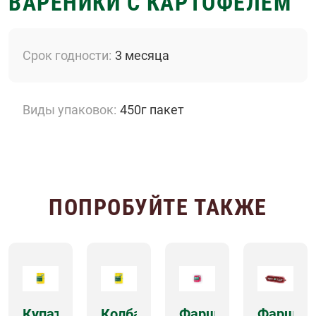
ВАРЕНИКИ С КАРТОФЕЛЕМ
Срок годности
3 месяца
Виды упаковок
450г пакет
ПОПРОБУЙТЕ ТАКЖЕ
Купаты
Колбаски
Фарш
Фарш