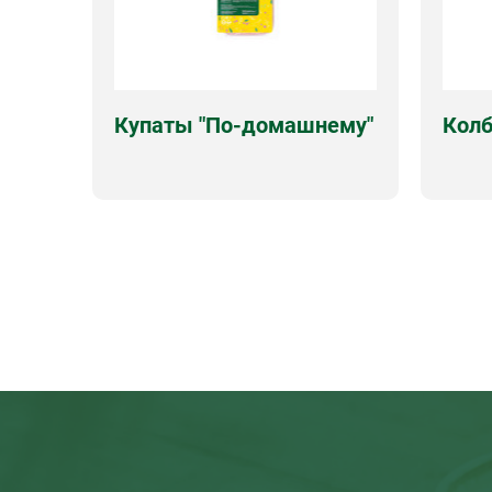
Купаты "По-домашнему"
Колб
Оболочка
натуральная
Оболо
Срок годности
180 суток
Срок г
Виды упаковок
вес, лоток
Виды 