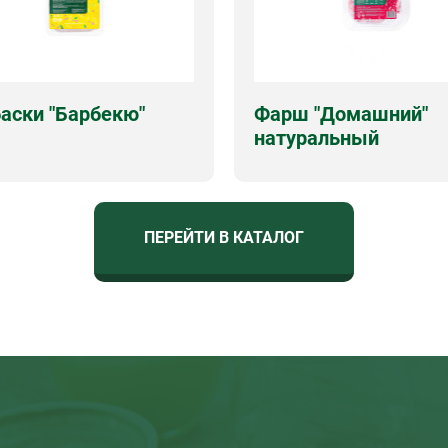
аски "Барбекю"
Фарш "Домашний"
натуральный
чка
натуральная
Срок годности
180 суток
одности
180 суток
Виды упаковок
контейнер 38
упаковок
вес, лоток
ПЕРЕЙТИ В КАТАЛОГ