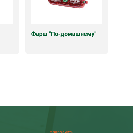
Фарш "По-домашнему"
Оболочка
полиамид
0г.
Срок годности
180 суток
Виды упаковок
вес