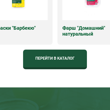
аски "Барбекю"
Фарш "Домашний"
натуральный
чка
натуральная
Срок годности
180 суток
одности
180 суток
Виды упаковок
контейнер 38
упаковок
вес, лоток
ПЕРЕЙТИ В КАТАЛОГ