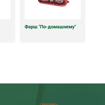
Фарш "По-домашнему"
Оболочка
полиамид
0г.
Срок годности
180 суток
Виды упаковок
вес