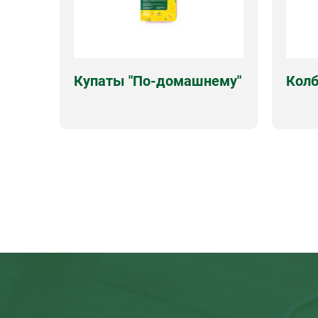
Купаты "По-домашнему"
Колб
Оболочка
натуральная
Оболо
Срок годности
180 суток
Срок г
Виды упаковок
вес, лоток
Виды 