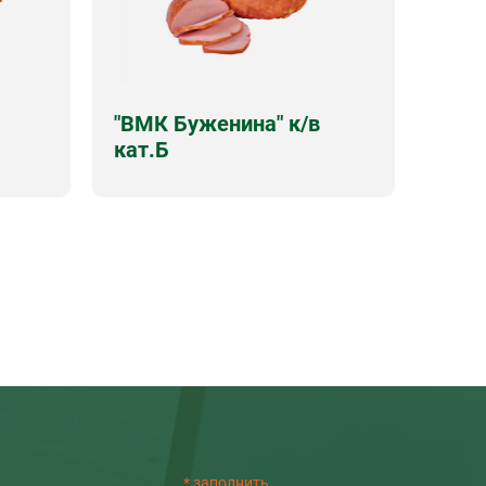
"ВМК Буженина" к/в
кат.Б
ток
Срок годности
7 суток/12 суток
ц.
Виды упаковок
вес, вак.порц.