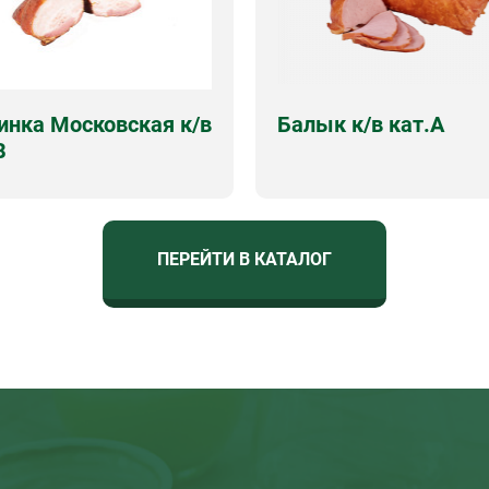
инка Московская к/в
Балык к/в кат.А
В
в
Свинина, посолочная
Срок годности
7 суток/12 су
 сахар, специи
Виды упаковок
вес, вак.пор
одности
7 суток
ПЕРЕЙТИ В КАТАЛОГ
упаковок
вес