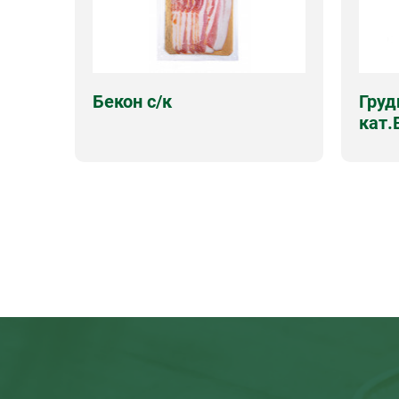
Бекон с/к
Груд
кат.
Срок годности
30 суток
Соста
смесь,
Виды упаковок
200г./вакуум
Срок г
Виды 