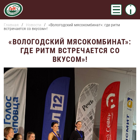
Меню
Info
БАННЕР
Главная
Новости
«Вологодский мясокомбинат»: где ритм
СТРОКА НАВИГАЦИИ
встречается со вкусом»!
«ВОЛОГОДСКИЙ МЯСОКОМБИНАТ»:
ГДЕ РИТМ ВСТРЕЧАЕТСЯ СО
ВКУСОМ»!